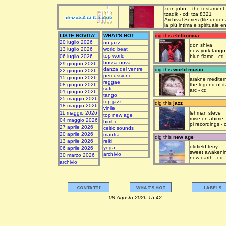
zorn john : the testament
tzadik - cd: tza 8321
Archival Series (file under
la più intima e spirituale 
LISTE NOVITA'
WHAT'S HOT
dig this
elettronica
20 luglio 2026
nu-jazz
don shiva
13 luglio 2026
world beat
new york tango
top world
06 luglio 2026
blue flame - cd
bossa nova
29 giugno 2026
danza del ventre
dig this
world music
22 giugno 2026
percussioni
15 giugno 2026
arakne mediter
reggae
08 giugno 2026
the legend of it
sufi
arc - cd
01 giugno 2026
tango
25 maggio 2026
top jazz
dig this
jazz
18 maggio 2026
vinile
11 maggio 2026
lehman steve
top new age
mise en abime
04 maggio 2026
bimbi
pi recordings - 
27 aprile 2026
celtic sounds
20 aprile 2026
mantra
dig this
new age
13 aprile 2026
reiki
oldfield terry
yoga
06 aprile 2026
sweet awakeni
archivio
30 marzo 2026
new earth - cd
archivio
08 Agosto 2026 15:42 upda