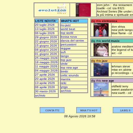
zorn john : the testament
tzadik - cd: tza 8321
Archival Series (file under
la più intima e spirituale 
LISTE NOVITA'
WHAT'S HOT
dig this
elettronica
20 luglio 2026
nu-jazz
don shiva
13 luglio 2026
world beat
new york tango
top world
06 luglio 2026
blue flame - cd
bossa nova
29 giugno 2026
danza del ventre
dig this
world music
22 giugno 2026
percussioni
15 giugno 2026
arakne mediter
reggae
08 giugno 2026
the legend of it
sufi
arc - cd
01 giugno 2026
tango
25 maggio 2026
top jazz
dig this
jazz
18 maggio 2026
vinile
11 maggio 2026
lehman steve
top new age
mise en abime
04 maggio 2026
bimbi
pi recordings - 
27 aprile 2026
celtic sounds
20 aprile 2026
mantra
dig this
new age
13 aprile 2026
reiki
oldfield terry
yoga
06 aprile 2026
sweet awakeni
archivio
30 marzo 2026
new earth - cd
archivio
08 Agosto 2026 19:58 upda