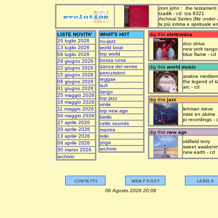
zorn john : the testament
tzadik - cd: tza 8321
Archival Series (file under
la più intima e spirituale 
LISTE NOVITA'
WHAT'S HOT
dig this
elettronica
20 luglio 2026
nu-jazz
don shiva
13 luglio 2026
world beat
new york tango
top world
06 luglio 2026
blue flame - cd
bossa nova
29 giugno 2026
danza del ventre
dig this
world music
22 giugno 2026
percussioni
15 giugno 2026
arakne mediter
reggae
08 giugno 2026
the legend of it
sufi
arc - cd
01 giugno 2026
tango
25 maggio 2026
top jazz
dig this
jazz
18 maggio 2026
vinile
11 maggio 2026
lehman steve
top new age
mise en abime
04 maggio 2026
bimbi
pi recordings - 
27 aprile 2026
celtic sounds
20 aprile 2026
mantra
dig this
new age
13 aprile 2026
reiki
oldfield terry
yoga
06 aprile 2026
sweet awakeni
archivio
30 marzo 2026
new earth - cd
archivio
06 Agosto 2026 20:08 upda