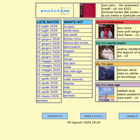
zorn john : the testament
tzadik - cd: tza 8321
Archival Series (file under
la più intima e spirituale 
LISTE NOVITA'
WHAT'S HOT
dig this
elettronica
20 luglio 2026
nu-jazz
don shiva
13 luglio 2026
world beat
new york tango
top world
06 luglio 2026
blue flame - cd
bossa nova
29 giugno 2026
danza del ventre
dig this
world music
22 giugno 2026
percussioni
15 giugno 2026
arakne mediter
reggae
08 giugno 2026
the legend of it
sufi
arc - cd
01 giugno 2026
tango
25 maggio 2026
top jazz
dig this
jazz
18 maggio 2026
vinile
11 maggio 2026
lehman steve
top new age
mise en abime
04 maggio 2026
bimbi
pi recordings - 
27 aprile 2026
celtic sounds
20 aprile 2026
mantra
dig this
new age
13 aprile 2026
reiki
oldfield terry
yoga
06 aprile 2026
sweet awakeni
archivio
30 marzo 2026
new earth - cd
archivio
06 Agosto 2026 18:20 upda