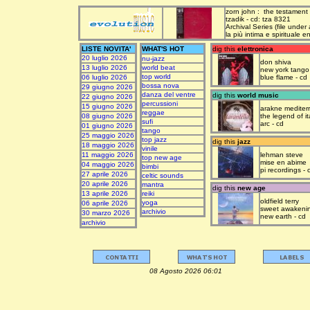
zorn john : the testament
tzadik - cd: tza 8321
Archival Series (file under
la più intima e spirituale 
LISTE NOVITA'
WHAT'S HOT
dig this
elettronica
20 luglio 2026
nu-jazz
don shiva
13 luglio 2026
world beat
new york tango
top world
06 luglio 2026
blue flame - cd
bossa nova
29 giugno 2026
danza del ventre
dig this
world music
22 giugno 2026
percussioni
15 giugno 2026
arakne mediter
reggae
08 giugno 2026
the legend of it
sufi
arc - cd
01 giugno 2026
tango
25 maggio 2026
top jazz
dig this
jazz
18 maggio 2026
vinile
11 maggio 2026
lehman steve
top new age
mise en abime
04 maggio 2026
bimbi
pi recordings - 
27 aprile 2026
celtic sounds
20 aprile 2026
mantra
dig this
new age
13 aprile 2026
reiki
oldfield terry
yoga
06 aprile 2026
sweet awakeni
archivio
30 marzo 2026
new earth - cd
archivio
08 Agosto 2026 06:01 upda