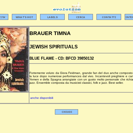
BRAUER TIMNA
JEWISH SPIRITUALS
BLUE FLAME -
CD:
BFCD 39850132
Fortemente voluto da Giora Feidman, grande fan del duo anche composto 
la luce dopo numerose performances dal vivo. Incantevoli preghiere e canti 
Yemen e della Spagna arrangiate con un gusto molto personale che richi
jazz. Ensemble composta da musicisti classici, folk e jazz. Best seller.
anche disponibili