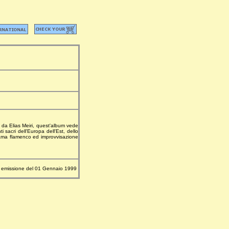
da Elias Meiri, quest'album vede
sacri dell'Europa dell'Est, dello
ama flamenco ed improvvisazione
emissione del 01 Gennaio 1999