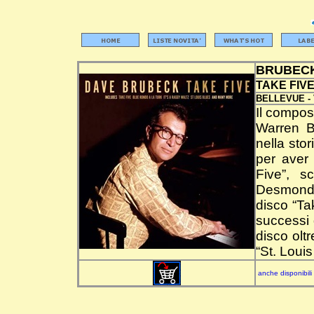
BRUBEC
TAKE FIV
BELLEVUE -
Il compos
Warren Br
nella sto
per aver 
Five”, s
Desmond 
disco “Ta
successi 
disco olt
“St. Louis
anche disponibili