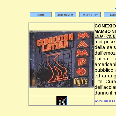
CONEXIO
MAMBO N
ENJA -
CD:
E
mid-price
della sal
dall'emo
Latina, 
american
pubblico 
ed arrang
Tite Cure
dell'acc
danno il 
anche disponibili