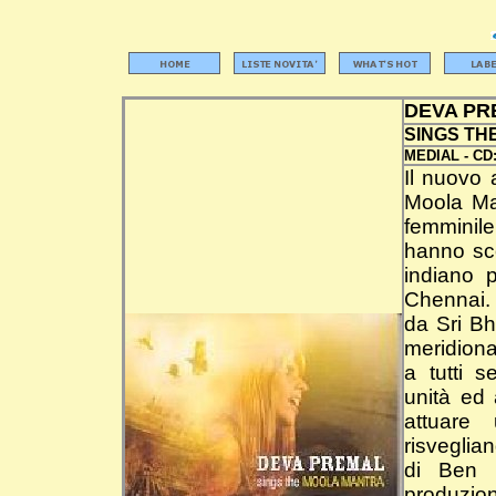
DEVA PR
SINGS TH
MEDIAL -
CD
Il nuovo 
Moola Man
femminil
hanno sc
indiano p
Chennai. 
da Sri B
meridiona
a tutti 
unità ed 
attuare
risveglia
di Ben 
produzion