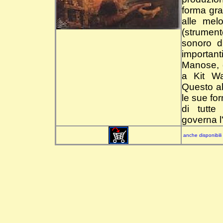
forma gra
alle melo
(strument
sonoro d
important
Manose, g
a Kit Wa
Questo al
le sue for
di tutte
governa l
anche disponibili